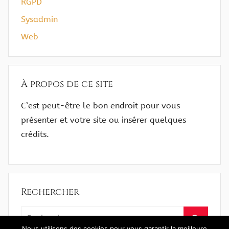
RGPD
Sysadmin
Web
À propos de ce site
C’est peut-être le bon endroit pour vous
présenter et votre site ou insérer quelques
crédits.
Rechercher
Recherche
pour
Nous utilisons des cookies pour vous garantir la meilleure