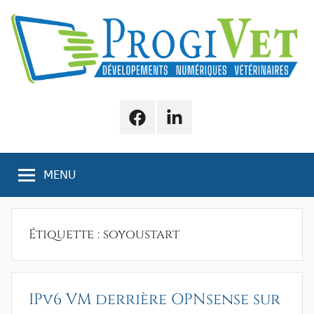
Aller
au
contenu
ProgiVet
Numérique
Vétérinaire
Facebook
LinkedIn
MENU
Étiquette :
soyoustart
IPv6 VM derrière OPNsense sur